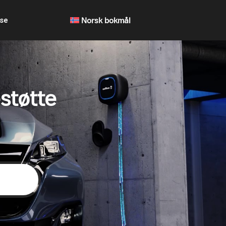
lse
Norsk bokmål
støtte