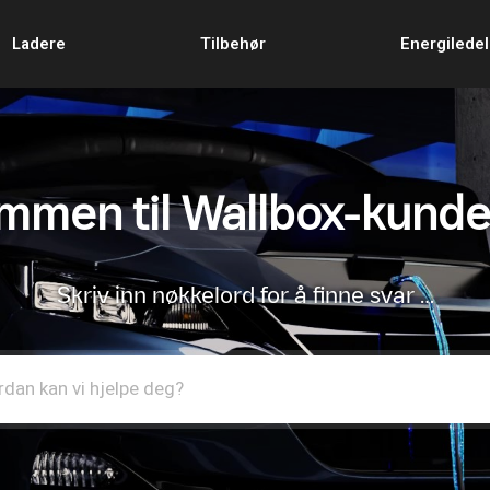
Ladere
Tilbehør
Energilede
mmen til Wallbox-kunde
Skriv inn nøkkelord for å finne svar …