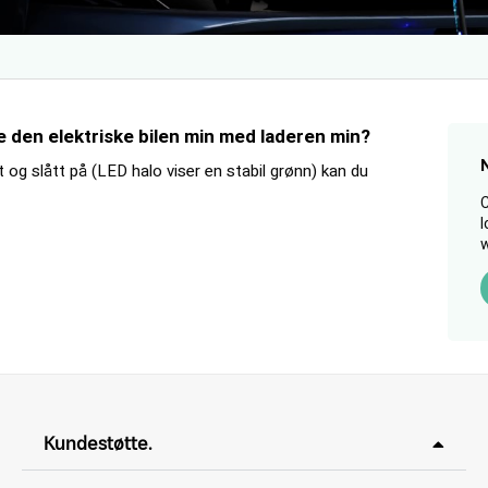
e den elektriske bilen min med laderen min?
rt og slått på (LED halo viser en stabil grønn) kan du
C
l
w
Kundestøtte.