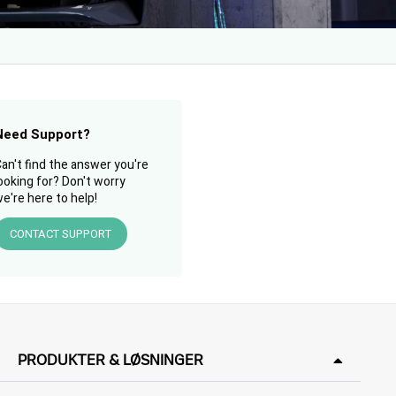
Need Support?
an't find the answer you're
ooking for? Don't worry
e're here to help!
CONTACT SUPPORT
PRODUKTER & LØSNINGER