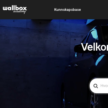
Kunnskapsbase
Velko
Search
For