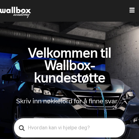
Velkommen til
Wallbox-
kundestøtte
Skriv inn nøkkelord for å finne svar …
Search
For