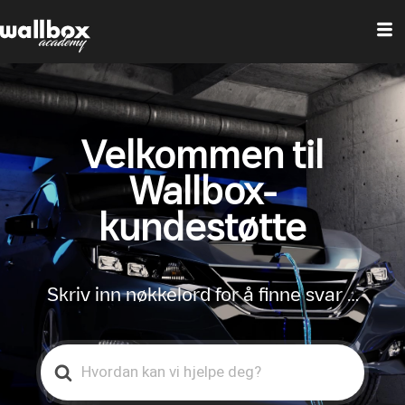
Velkommen til
Wallbox-
kundestøtte
Skriv inn nøkkelord for å finne svar …
Search
For