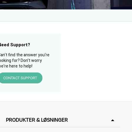
Need Support?
an't find the answer you're
ooking for? Don't worry
e're here to help!
CONTACT SUPPORT
PRODUKTER & LØSNINGER