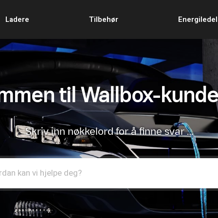
Ladere
Tilbehør
Energilede
mmen til Wallbox-kunde
Skriv inn nøkkelord for å finne svar …