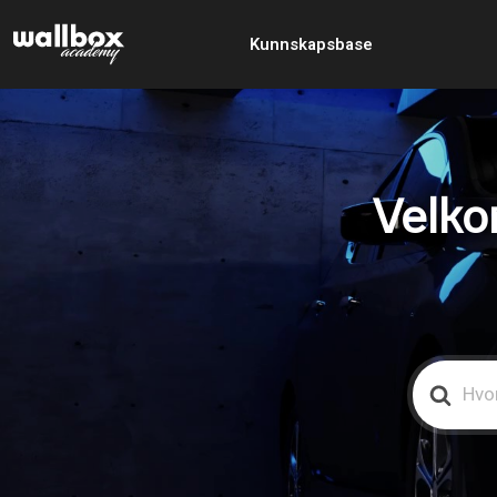
Kunnskapsbase
Velko
Search
For