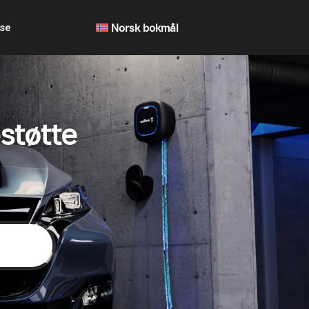
lse
Norsk bokmål
støtte