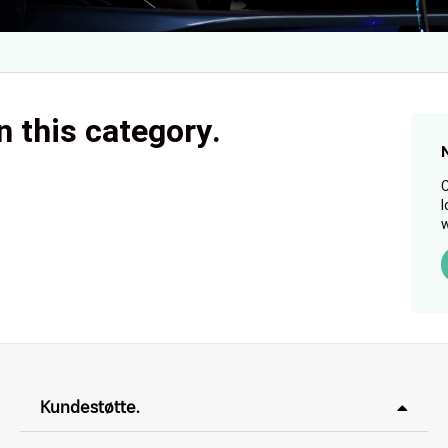
n this category.
C
l
w
Kundestøtte.