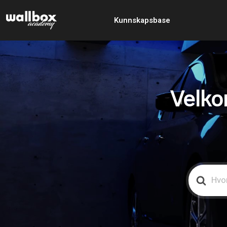
Kunnskapsbase
Velko
Search
For