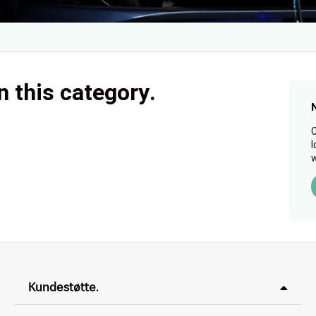
n this category.
C
l
w
Kundestøtte.