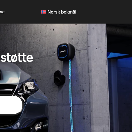
lse
Norsk bokmål
støtte