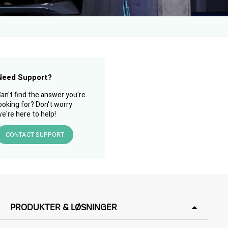
Need Support?
an't find the answer you're
ooking for? Don't worry
e're here to help!
CONTACT SUPPORT
PRODUKTER & LØSNINGER