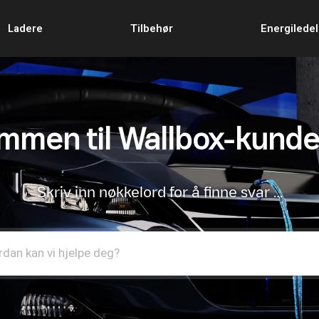
Ladere
Tilbehør
Energilede
mmen til Wallbox-kunde
Skriv inn nøkkelord for å finne svar …