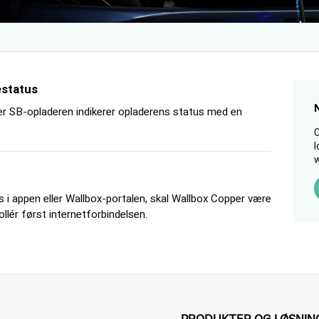
estatus
r SB-opladeren indikerer opladerens status med en
C
l
w
es i appen eller Wallbox-portalen, skal Wallbox Copper være
ollér først internetforbindelsen.