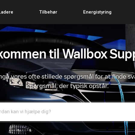
Ladere
Tilbehør
Energistyring
kommen til Wallbox Sup
å vores ofte stillede spørgsmål for at finde sv
spørgsmål, der typisk opstår.