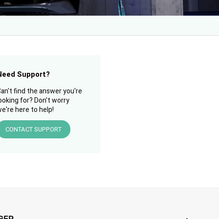
Need Support?
an't find the answer you're
ooking for? Don't worry
e're here to help!
CONTACT SUPPORT