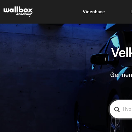
Videnbase
Vel
Gennemg
Search
For