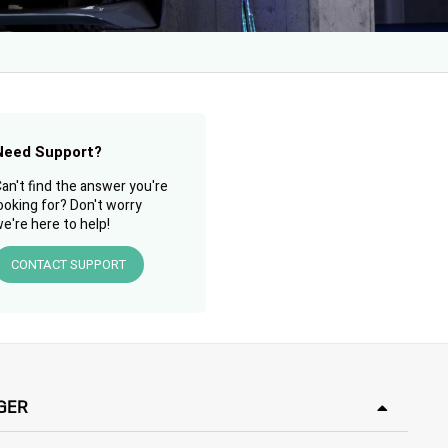
Need Support?
an't find the answer you're
ooking for? Don't worry
e're here to help!
CONTACT SUPPORT
GER