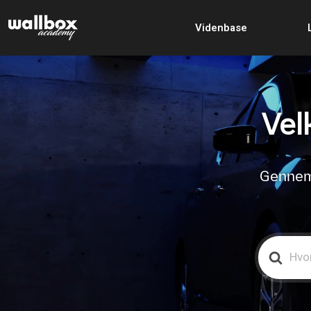
Videnbase
Vel
Gennemg
Search
For