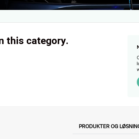
n this category.
C
l
w
PRODUKTER OG LØSNIN