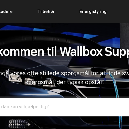
Ladere
Tilbehør
Energistyring
kommen til Wallbox Sup
å vores ofte stillede spørgsmål for at finde sv
spørgsmål, der typisk opstår.