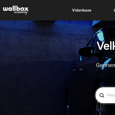
Videnbase
Vel
Gennemg
Search
For