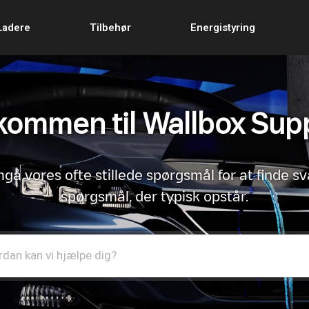
Ladere
Tilbehør
Energistyring
kommen til Wallbox Sup
å vores ofte stillede spørgsmål for at finde sv
spørgsmål, der typisk opstår.