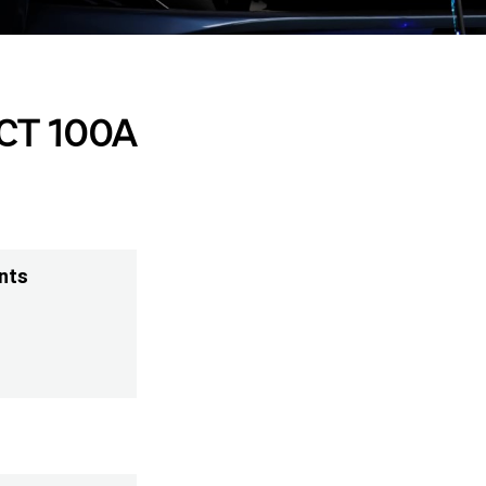
 CT 100A
nts