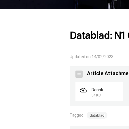
Datablad: N1
Updated on 14/02/2023
Article Attachme
Dansk
54 KB
Tagged:
datablad