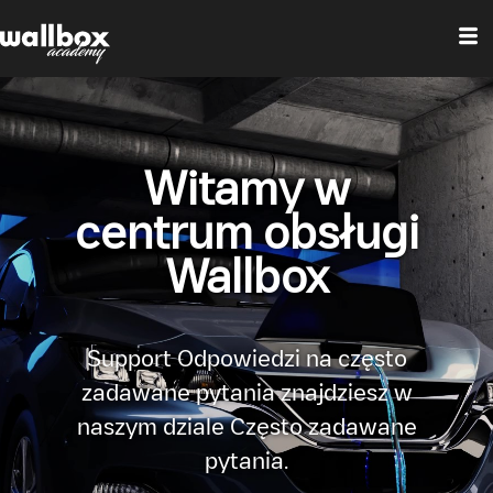
Witamy w
centrum obsługi
Wallbox
Support Odpowiedzi na często
zadawane pytania znajdziesz w
naszym dziale Często zadawane
pytania.