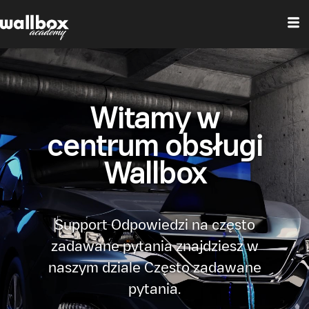
Witamy w
centrum obsługi
Wallbox
Support Odpowiedzi na często
zadawane pytania znajdziesz w
naszym dziale Często zadawane
pytania.