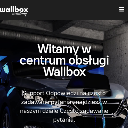
Witamy w
centrum obsługi
Wallbox
Support Odpowiedzi na często
zadawane pytania znajdziesz w
naszym dziale Często zadawane
pytania.