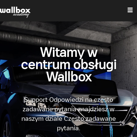
Witamy w
centrum obsługi
Wallbox
Support Odpowiedzi na często
zadawane pytania znajdziesz w
naszym dziale Często zadawane
pytania.