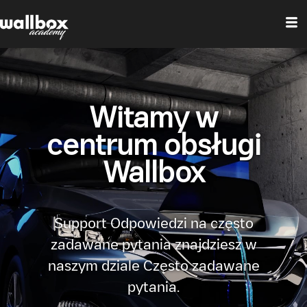
Witamy w
centrum obsługi
Wallbox
Support Odpowiedzi na często
zadawane pytania znajdziesz w
naszym dziale Często zadawane
pytania.