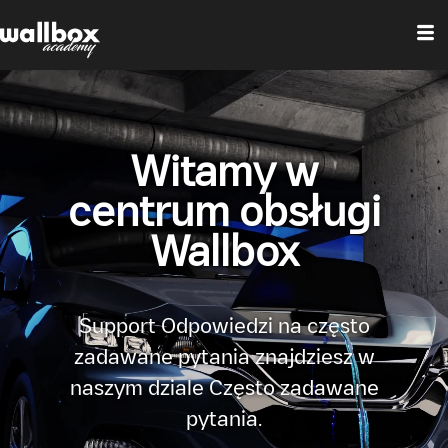
Witamy w
centrum obsługi
Wallbox
Support Odpowiedzi na często
zadawane pytania znajdziesz w
naszym dziale Często zadawane
pytania.