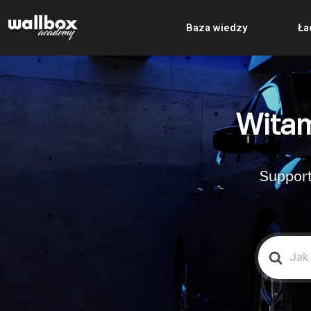
Baza wiedzy
Ła
Witam
Support
Search
For