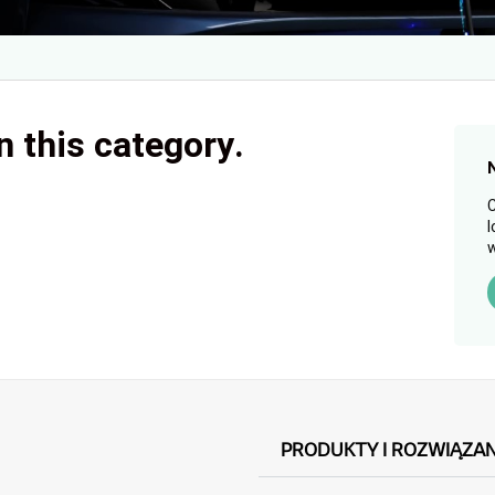
n this category.
C
l
w
PRODUKTY I ROZWIĄZAN