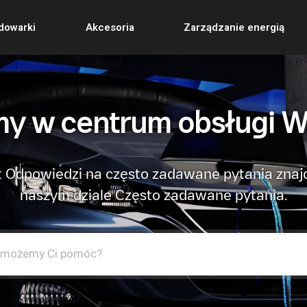
dowarki
Akcesoria
Zarządzanie energią
y w centrum obsługi W
 Odpowiedzi na często zadawane pytania znaj
naszym dziale Często zadawane pytania.