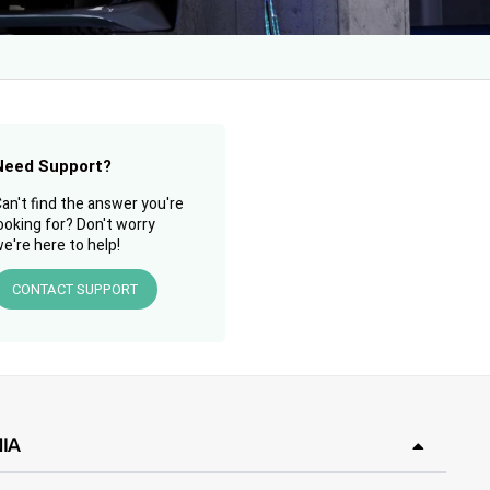
Need Support?
an't find the answer you're
ooking for? Don't worry
e're here to help!
CONTACT SUPPORT
IA