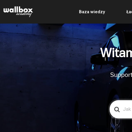
Baza wiedzy
Ła
Witam
Support
Search
For