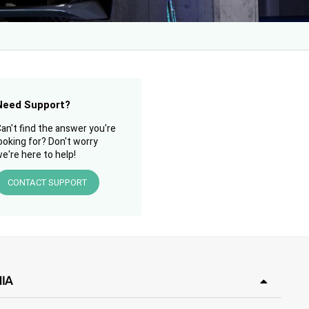
Need Support?
an't find the answer you're
ooking for? Don't worry
e're here to help!
CONTACT SUPPORT
IA