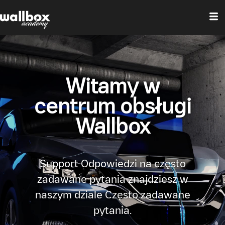
Witamy w
centrum obsługi
Wallbox
Support Odpowiedzi na często
zadawane pytania znajdziesz w
naszym dziale Często zadawane
pytania.