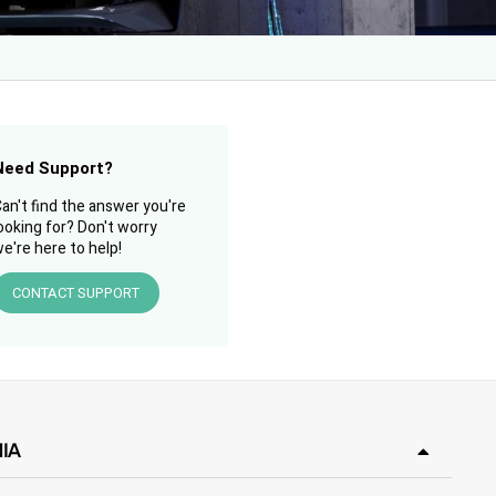
Need Support?
an't find the answer you're
ooking for? Don't worry
e're here to help!
CONTACT SUPPORT
IA