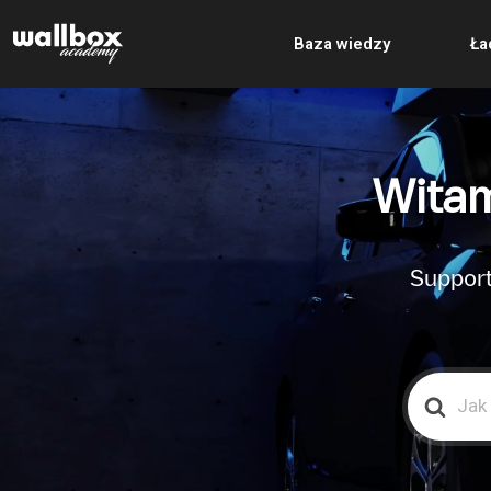
Baza wiedzy
Ła
Witam
Support
Search
For