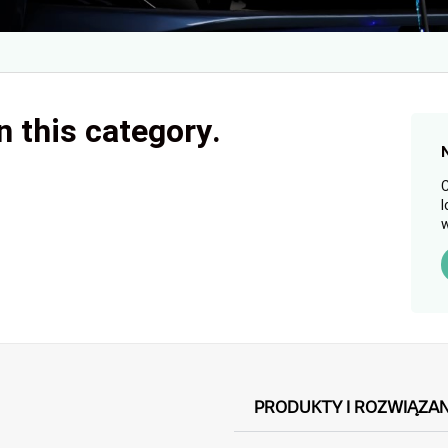
n this category.
C
l
w
PRODUKTY I ROZWIĄZAN