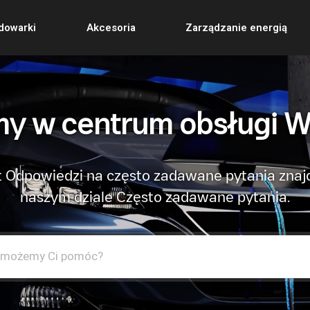
dowarki
Akcesoria
Zarządzanie energią
y w centrum obsługi W
 Odpowiedzi na często zadawane pytania znaj
naszym dziale Często zadawane pytania.