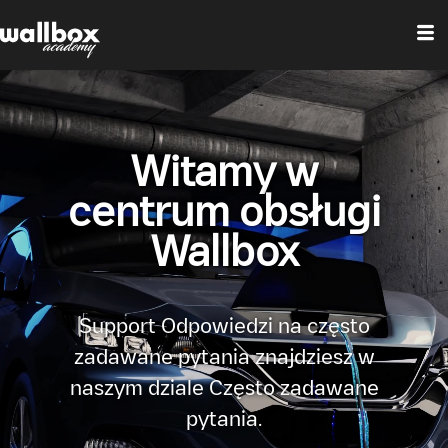
Witamy w
centrum obsługi
Wallbox
Support Odpowiedzi na często
zadawane pytania znajdziesz w
naszym dziale Często zadawane
pytania.