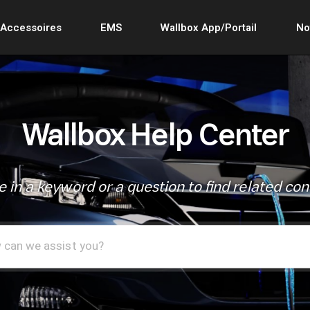
Accessoires
EMS
Wallbox App/Portail
No
Wallbox Help Center
e in a keyword or a question to find related con