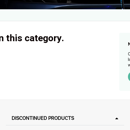
n this category.
C
l
w
DISCONTINUED PRODUCTS