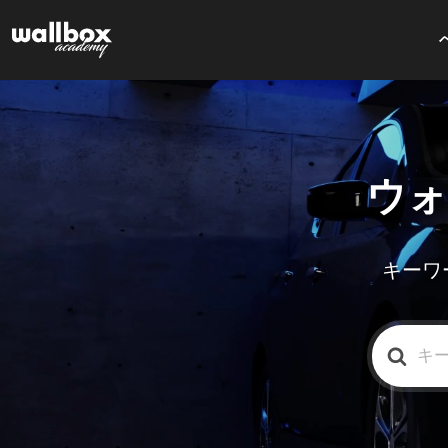
ウォ
キーワ
検
索