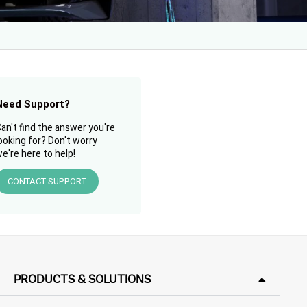
Need Support?
an't find the answer you're
ooking for? Don't worry
e're here to help!
CONTACT SUPPORT
PRODUCTS & SOLUTIONS