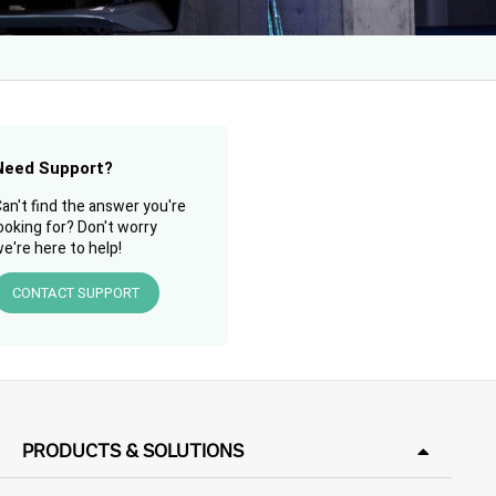
Need Support?
an't find the answer you're
ooking for? Don't worry
e're here to help!
CONTACT SUPPORT
PRODUCTS & SOLUTIONS