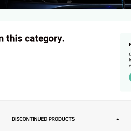
n this category.
C
l
w
DISCONTINUED PRODUCTS