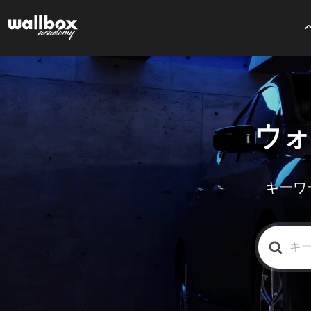
ウォ
キーワ
検
索