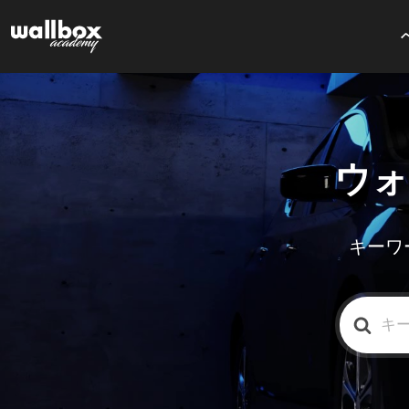
ウォ
キーワ
検
索