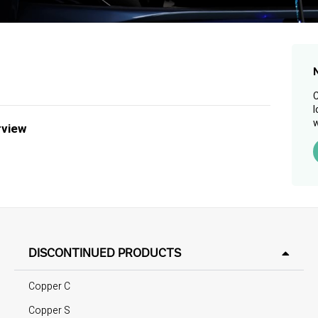
C
l
w
rview
DISCONTINUED PRODUCTS
Copper C
Copper S